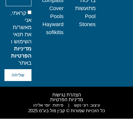
בריכות
compass
מתועשות
Cover
קראתי,
Pools
Pool
אני
Hayward
Stones
מאשר/ת
sofikitis
את תנאי
השימוש ו
מדיניות
הפרטיות
באתר
שליחה
הצהרת נגישות
מדיניות הפרטיות
עיצוב: רוני נקש
|
פיתוח: יוסי אליהו
כל הזכויות שמורות © קבין פול בע"מ 2025