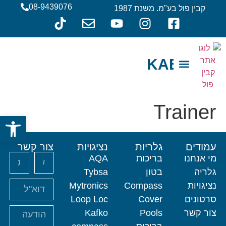
08-9439076
קבין פול בע"מ. משנת 1987
KABIN
צור קשר
מי אנחנו
Trainer
פתח סרגל
עמודים
גלריות
נציגויות
צור קשר
מי אנחנו
בריכות
AQA
גלריה
בטון
Tybsa
נציגויות
Compass
Mytronics
סרטונים
Cover
Loop Loc
צור קשר
Pools
Kafko