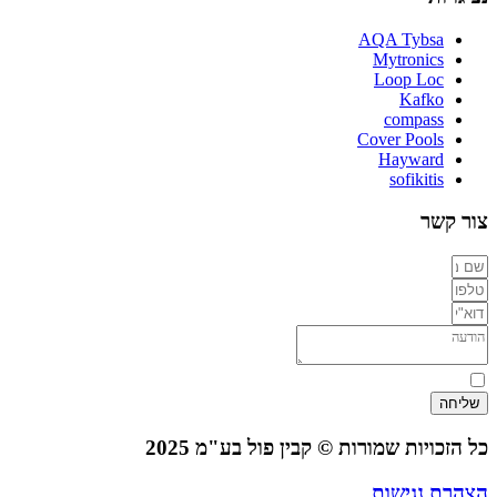
AQA Tybsa
Mytronics
Loop Loc
Kafko
compass
Cover Pools
Hayward
sofikitis
צור קשר
קראתי, אני מאשר/ת את תנאי השימוש ו
מדיניות הפרטיות
באתר
שליחה
כל הזכויות שמורות © קבין פול בע"מ 2025
הצהרת נגישות