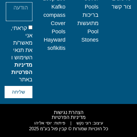
צור קשר
Pools
Kafko
בריכות
compass
מתועשות
Cover
קראתי,
Pools
Pool
אני
Hayward
Stones
מאשר/ת
sofikitis
את תנאי
השימוש ו
מדיניות
הפרטיות
באתר
שליחה
הצהרת נגישות
מדיניות הפרטיות
עיצוב: רוני נקש
|
פיתוח: יוסי אליהו
כל הזכויות שמורות © קבין פול בע"מ 2025