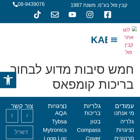
08-9439076
קבין פול בע"מ. משנת 1987
KABIN
צור קשר
מי אנחנו
חמש סיבות מדוע לבחור
פתח סרגל
בריכות קומפאס
עמודים
גלריות
נציגויות
צור קשר
מי אנחנו
בריכות
AQA
גלריה
בטון
Tybsa
נציגויות
Compass
Mytronics
סרטונים
Cover
Loop Loc