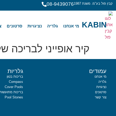
08-9439076
קבין פול בע"מ. משנת 1987
KABIN
מי אנחנו
גלריה
נציגויות
סרטונים
צ
קיר אופייני לבריכה 
עמודים
גלריות
מי אנחנו
בריכות בטון
גלריה
Compass
נציגויות
Cover Pools
סרטונים
בריכות מתועשות
צור קשר
Pool Stones