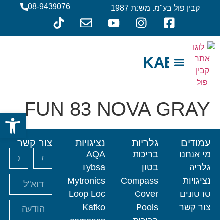
08-9439076
קבין פול בע"מ. משנת 1987
KABIN
צור קשר
מי אנחנו
FUN 83 NOVA GRAY
פתח סרגל
עמודים
גלריות
נציגויות
צור קשר
מי אנחנו
בריכות
AQA
גלריה
בטון
Tybsa
נציגויות
Compass
Mytronics
סרטונים
Cover
Loop Loc
צור קשר
Pools
Kafko