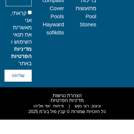
בריכות
compass
מתועשות
Cover
קראתי,
Pools
Pool
אני
Hayward
Stones
מאשר/ת
sofikitis
את תנאי
השימוש ו
מדיניות
הפרטיות
באתר
שליחה
הצהרת נגישות
מדיניות הפרטיות
עיצוב: רוני נקש
|
פיתוח: יוסי אליהו
כל הזכויות שמורות © קבין פול בע"מ 2025